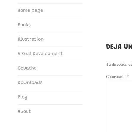
The Art of María G. Borrego
Home page
Books
Illustration
DEJA UN
Visual Development
Tu dirección de
Gouache
Comentario
*
Downloads
Blog
About