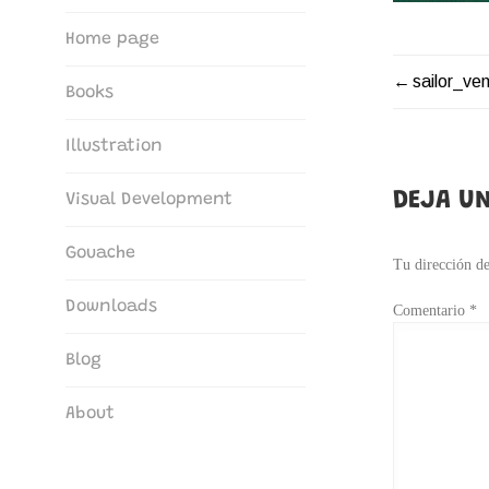
The Art of María G. Borrego
Home page
sailor_ve
NAVEG
Books
DE
Illustration
ENTRA
DEJA UN
Visual Development
Gouache
Tu dirección de
Downloads
Comentario
*
Blog
About