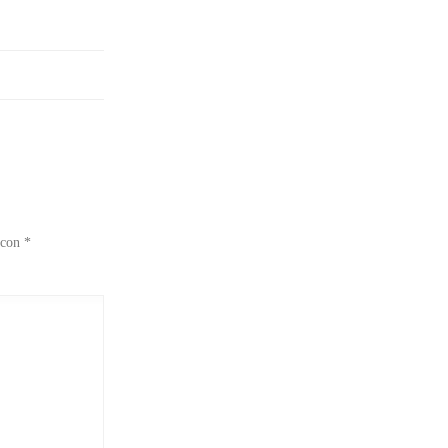
 con
*