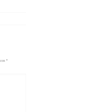
 con
*