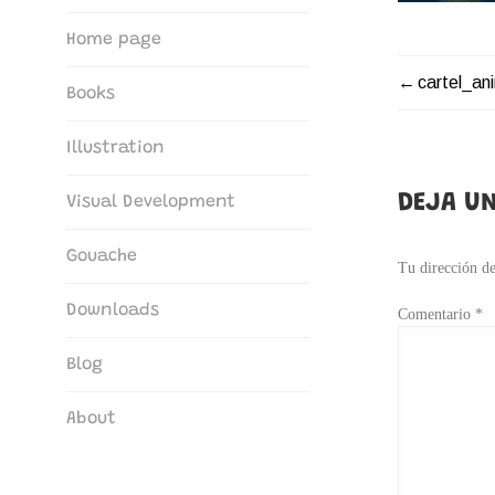
The Art of María G. Borrego
Home page
cartel_an
NAVEG
Books
DE
Illustration
ENTRA
DEJA UN
Visual Development
Gouache
Tu dirección de
Downloads
Comentario
*
Blog
About